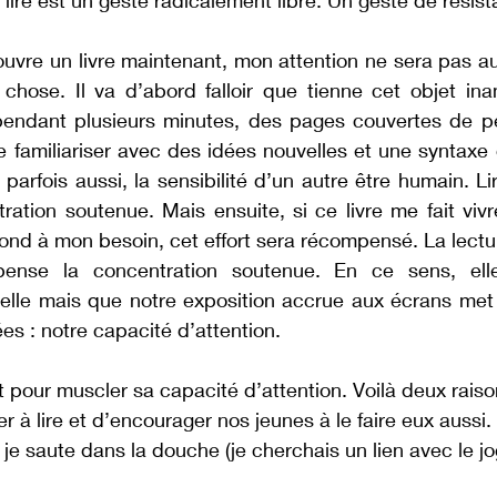
 lire est un geste radicalement libre. Un geste de résis
ouvre un livre maintenant, mon attention ne sera pas a
 chose. Il va d’abord falloir que tienne cet objet in
, pendant plusieurs minutes, des pages couvertes de pe
e familiariser avec des idées nouvelles et une syntaxe q
 parfois aussi, la sensibilité d’un autre être humain. L
ration soutenue. Mais ensuite, si ce livre me fait viv
pond à mon besoin, cet effort sera récompensé. La lectu
pense la concentration soutenue. En ce sens, elle
lle mais que notre exposition accrue aux écrans met e
s : notre capacité d’attention.   
et pour muscler sa capacité d’attention. Voilà deux raiso
r à lire et d’encourager nos jeunes à le faire eux aussi.
 je saute dans la douche (je cherchais un lien avec le jo