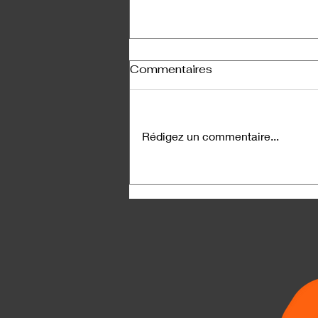
Commentaires
Rédigez un commentaire...
Quand est-ce que j’ai
arrêté d’avoir du plaisir à
jouer au baseball?