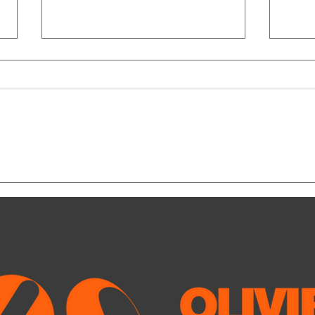
Aujourd'hui, le maire de
Il n
Newy-York m'a fait pleurer
des 
Le discours du maire Zohran
Ou l’
Mamdani après la victoire des
une b
Knicks en finale de la NBA a fait
cartonne Comme t
fondre mon cœur. Il faut dire que
(ou p
le sport est une de mes cordes
avec 
sensibles. Au mois d’avril dernier,
budge
durant
livre