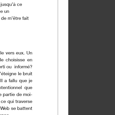
jusqu’à ce 
e un 
de m’être fait 
  
le vers eux. Un 
e choisisse en 
rti ou  informé? 
’éteigne le bruit 
 a fallu que je 
tentionnel que 
e partie de moi-
ce qui traverse 
Web se battent 