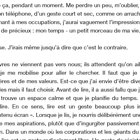
e ça, pendant un moment. Me perdre un peu, m’oublier, 
on téléphone, d’un geste court et sec, comme on arrach
nant à mes occupations, j’aurai vaguement l’impression 
 de précieux : mon temps - un petit morceau de ma vie.
se. J’irais même jusqu’à dire que c’est le contraire.
vres ne viennent pas vers nous; ils attendent qu’on ail
e me mobilise pour aller le chercher. Il faut que je l
res et de mes valeurs. Est-ce que j’ai envie d’être dive
 mais il faut choisir. Avant de lire, il a aussi fallu que j
trouve un espace calme et que je planifie du temps. Il
 lire. En ce sens, lire est un geste beaucoup plus in
nu écran ». Lorsque je lis, je nourris délibérément un
 mes aspirations, plutôt que d’ingurgiter passivement 
. Dans un monde où les corporations et les géants du 