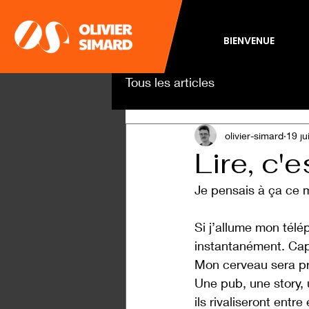
BIENVENUE
Tous les articles
olivier-simard
19 ju
Lire, c'
Je pensais à ça ce m
Si j’allume mon tél
instantanément. Capt
Mon cerveau sera pris
Une pub, une story, 
ils rivaliseront entr