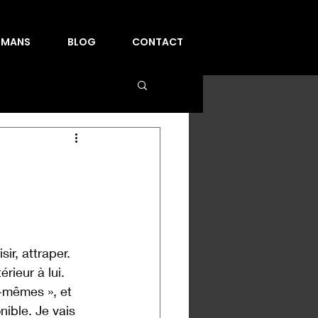
OMANS
BLOG
CONTACT
sir, attraper. 
rieur à lui. 
x-mêmes », et 
nible. Je vais 