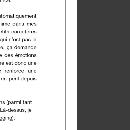
tance.
utomatiquement 
animé dans mes 
tits caractères 
ui n’est pas la 
ire, ça demande 
re des émotions 
re est donc une 
 renforce une 
n péril depuis 
ns (parmi tant 
 Là-dessus, je 
gging).