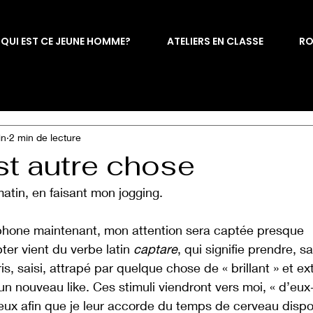
QUI EST CE JEUNE HOMME?
ATELIERS EN CLASSE
R
in
2 min de lecture
est autre chose
atin, en faisant mon jogging.
éphone maintenant, mon attention sera captée presque 
er vient du verbe latin 
captare
, qui signifie prendre, sai
, saisi, attrapé par quelque chose de « brillant » et exté
un nouveau like. Ces stimuli viendront vers moi, « d’eu
e eux afin que je leur accorde du temps de cerveau dispo