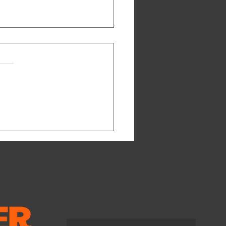
e suffit pas d'acheter
livres
importance de construire
ibliothèque de classe qui
out le monde
resque), je suis d’accord
l’idée qu’il faut protéger les
ts alloués à l’achat de
s dans