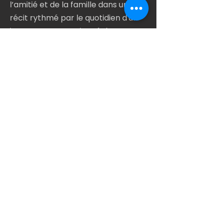
l’amitié et de la famille dans un
récit rythmé par le quotidien d'un
jeune garçon passionné de
skateboard. (12 ans et +)
ÇA M'INTÉRESSE
CONTACTEZ-MOI